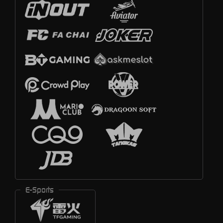
E-Sports