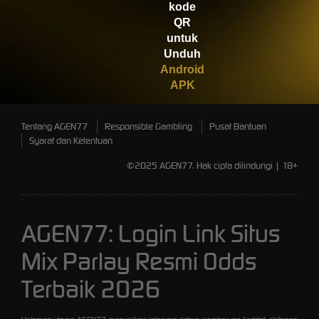
IDR
kode
2,044,320.00
QR
Gates of
untuk
Olympus Super
Scatter
Unduh
Android
kmsu****i
APK
IDR
1,909,500.00
Big Bass
Tentang AGEN77
Halloween 3
Responsible Gambling
Pusat Bantuan
Syarat dan Ketentuan
jackpo****8
IDR
©2025 AGEN77. Hak cipta dilindungi | 18+
1,842,280.00
Gates of
Olympus Super
Scatter
AGEN77: Login Link Situs
ro****3
IDR
Mix Parlay Resmi Odds
1,786,200.00
Gates of
Terbaik 2026
Olympus Super
Scatter