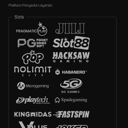
Platform Penyedia Layanan
Slots