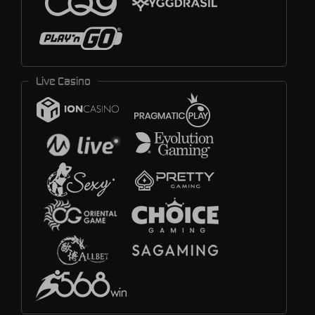
Live Casino