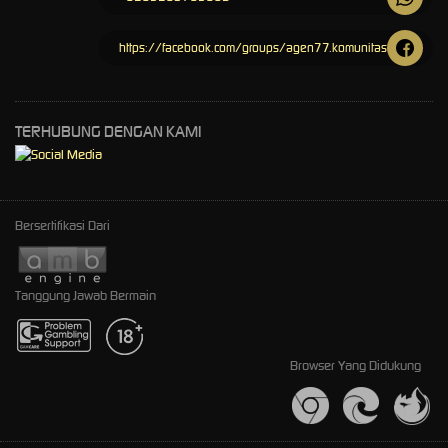
https://facebook.com/groups/agen77.komunitas
TERHUBUNG DENGAN KAMI
Bersertifikasi Dari
Tanggung Jawab Bermain
Browser Yang Didukung