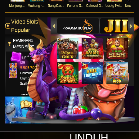
Mahjong Ways
Wukong - Black Scatter
Bang Gacor 1000
Fortune Gems
Gates of Gatot Kaca Super Scatter
Lucky Twins Nexus
Video Slots
Popular
PEMENANG
MESIN SLOT
iyya****8
IDR
5,505,700.00
Gates of
Olympus Super
Scatter
kmsu****i
IDR
3,296,000.00
Aztec Gems
Deluxe™
cand****3
IDR
UNDUH
2,895,150.00