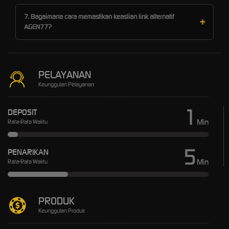
7. Bagaimana cara memastikan keaslian link alternatif
AGEN77?
PELAYANAN
Keunggulan Pelayanan
1
DEPOSIT
Min
Rata-Rata Waktu
5
PENARIKAN
Min
Rata-Rata Waktu
PRODUK
Keunggulan Produk