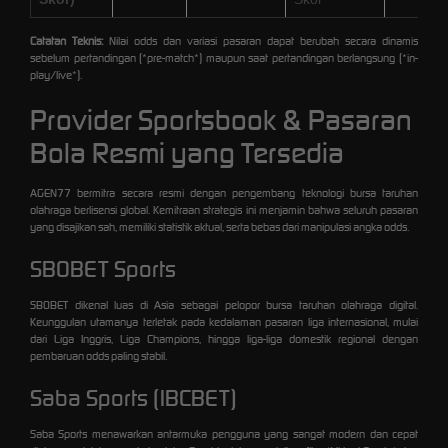
Catatan Teknis:
Nilai odds dan variasi pasaran dapat berubah secara dinamis
sebelum pertandingan (*pre-match*) maupun saat pertandingan berlangsung (*in-
play/live*).
Provider Sportsbook & Pasaran
Bola Resmi yang Tersedia
AGEN77 bermitra secara resmi dengan pengembang teknologi bursa taruhan
olahraga berlisensi global. Kemitraan strategis ini menjamin bahwa seluruh pasaran
yang disajikan sah, memiliki statistik aktual, serta bebas dari manipulasi angka odds.
SBOBET Sports
SBOBET dikenal luas di Asia sebagai pelopor bursa taruhan olahraga digital.
Keunggulan utamanya terletak pada kedalaman pasaran liga internasional, mulai
dari Liga Inggris, Liga Champions, hingga liga-liga domestik regional dengan
pembaruan odds paling stabil.
Saba Sports (IBCBET)
Saba Sports menawarkan antarmuka pengguna yang sangat modern dan cepat