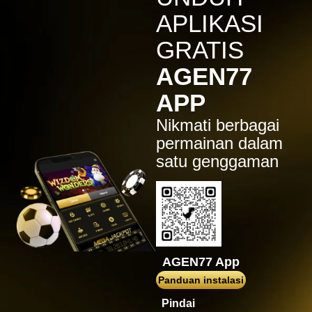
Gates of
APLIKASI
Olympus
1000
GRATIS
andi****u
AGEN77
IDR
2,559,240.00
APP
Gates of
Olympus Super
Scatter
Nikmati berbagai
permainan dalam
ku****8
IDR
satu genggaman
2,208,540.00
Zeus vs
Typhon
alfau****7
IDR
2,117,750.00
Mahjong Wins
AGEN77 App
3 – Black
Scatter
Panduan instalasi
andi****u
Pindai